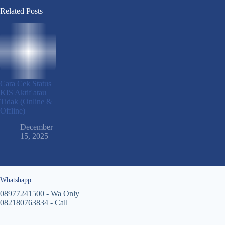
Related Posts
Cara Cek Status
KIS Aktif atau
Tidak (Online &
Offline)
December
15, 2025
Whatshapp
08977241500 - Wa Only
082180763834 - Call